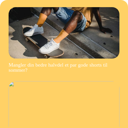
Mangler din bedre halvdel et par gode shorts til
sommer?