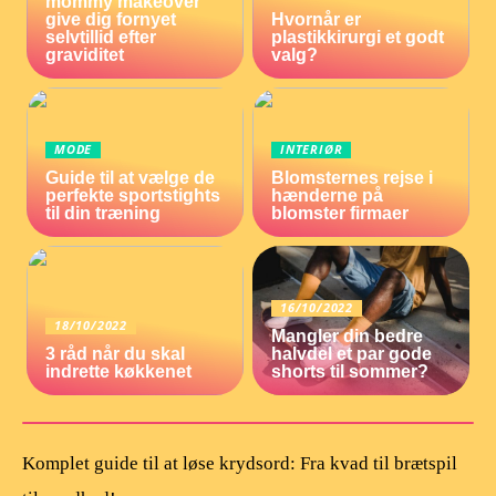
mommy makeover
give dig fornyet
Hvornår er
selvtillid efter
plastikkirurgi et godt
graviditet
valg?
MODE
INTERIØR
Guide til at vælge de
Blomsternes rejse i
perfekte sportstights
hænderne på
til din træning
blomster firmaer
16/10/2022
18/10/2022
Mangler din bedre
3 råd når du skal
halvdel et par gode
indrette køkkenet
shorts til sommer?
Komplet guide til at løse krydsord: Fra kvad til brætspil