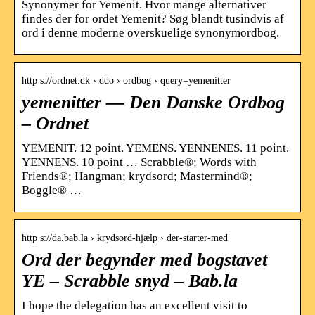
Synonymer for Yemenit. Hvor mange alternativer
findes der for ordet Yemenit? Søg blandt tusindvis af
ord i denne moderne overskuelige synonymordbog.
http s://ordnet.dk › ddo › ordbog › query=yemenitter
yemenitter — Den Danske Ordbog
– Ordnet
YEMENIT. 12 point. YEMENS. YENNENES. 11 point.
YENNENS. 10 point … Scrabble®; Words with
Friends®; Hangman; krydsord; Mastermind®;
Boggle® …
http s://da.bab.la › krydsord-hjælp › der-starter-med
Ord der begynder med bogstavet
YE – Scrabble snyd – Bab.la
I hope the delegation has an excellent visit to