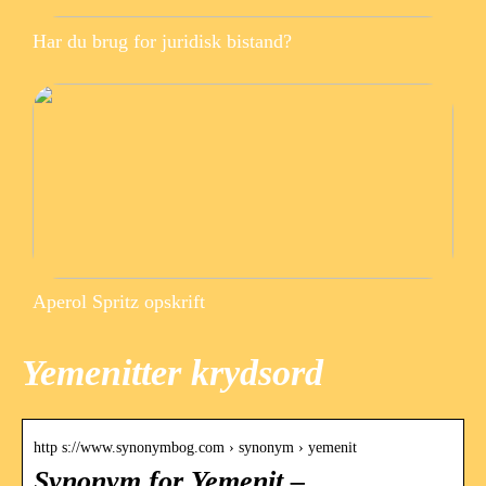
Har du brug for juridisk bistand?
Aperol Spritz opskrift
Yemenitter krydsord
http s://www.synonymbog.com › synonym › yemenit
Synonym for Yemenit –