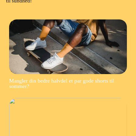
til sundhed!
Mangler din bedre halvdel et par gode shorts til
sommer?