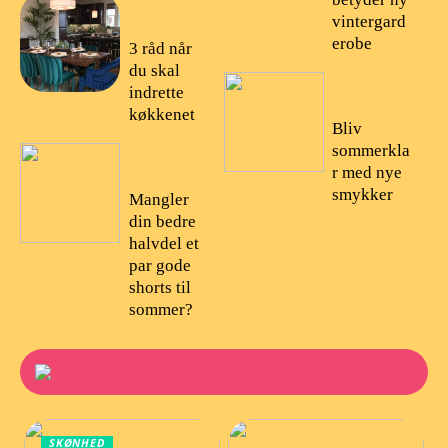
18/10/20
vintergard
22
erobe
3 råd når
du skal
14/08/20
indrette
22
køkkenet
Bliv
sommerkla
16/10/20
r med nye
22
smykker
Mangler
din bedre
halvdel et
par gode
shorts til
sommer?
SKØNHED