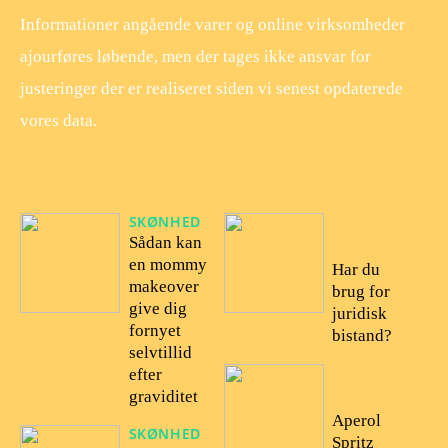
Informationer angående varer og online virksomheder
ajourføres løbende, men der tages ikke ansvar for
justeringer der er realiseret siden vi senest opdaterede
vores data.
SKØNHED
08/10/20
Sådan kan
22
en mommy
Har du
makeover
brug for
give dig
juridisk
fornyet
bistand?
selvtillid
efter
24/09/20
22
graviditet
Aperol
SKØNHED
Spritz