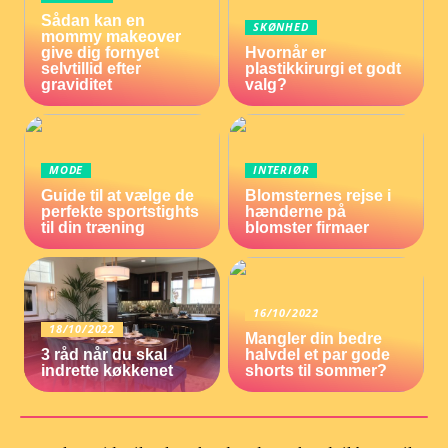
Sådan kan en
SKØNHED
mommy makeover
give dig fornyet
Hvornår er
selvtillid efter
plastikkirurgi et godt
graviditet
valg?
MODE
INTERIØR
Guide til at vælge de
Blomsternes rejse i
perfekte sportstights
hænderne på
til din træning
blomster firmaer
16/10/2022
18/10/2022
Mangler din bedre
3 råd når du skal
halvdel et par gode
indrette køkkenet
shorts til sommer?