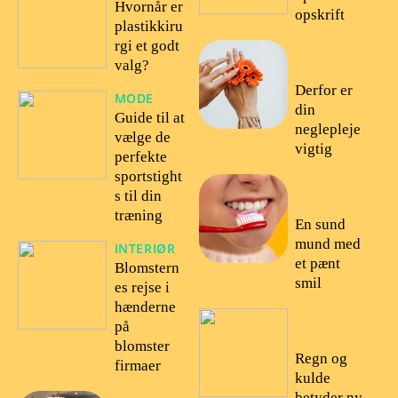
Hvornår er
opskrift
plastikkiru
rgi et godt
18/09/20
valg?
22
Derfor er
MODE
din
Guide til at
neglepleje
vælge de
vigtig
perfekte
sportstight
16/09/20
s til din
22
træning
En sund
mund med
INTERIØR
et pænt
Blomstern
smil
es rejse i
hænderne
17/08/20
på
22
blomster
Regn og
firmaer
kulde
betyder ny