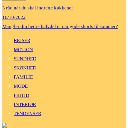
3 råd når du skal indrette køkkenet
16/10/2022
Mangler din bedre halvdel et par gode shorts til sommer?
REJSER
MOTION
SUNDHED
SKØNHED
FAMILIE
MODE
FRITID
INTERIØR
TENDENSER