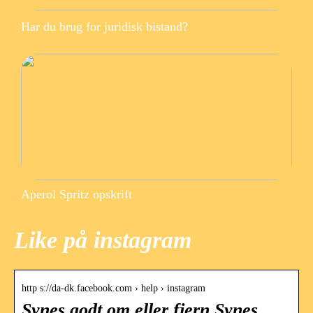
Har du brug for juridisk bistand?
Aperol Spritz opskrift
Like på instagram
http s://da-dk.facebook.com › help › instagram
Synes godt om eller fjern Synes