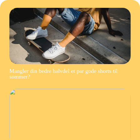
Mangler din bedre halvdel et par gode shorts til
sommer?