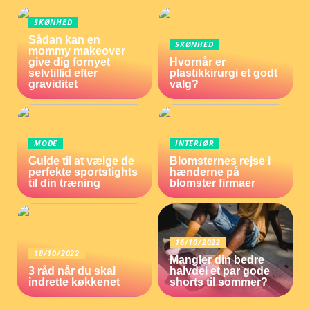
SKØNHED
Sådan kan en
SKØNHED
mommy makeover
give dig fornyet
Hvornår er
selvtillid efter
plastikkirurgi et godt
graviditet
valg?
MODE
INTERIØR
Guide til at vælge de
Blomsternes rejse i
perfekte sportstights
hænderne på
til din træning
blomster firmaer
16/10/2022
18/10/2022
Mangler din bedre
3 råd når du skal
halvdel et par gode
indrette køkkenet
shorts til sommer?