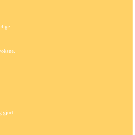
ldige
 voksne.
g gjort