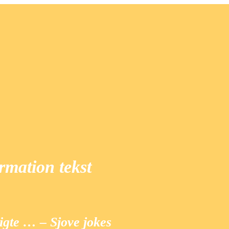
irmation tekst
digte … – Sjove jokes