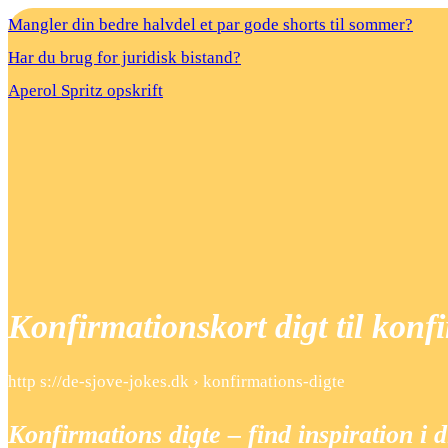
Mangler din bedre halvdel et par gode shorts til sommer?
Har du brug for juridisk bistand?
Aperol Spritz opskrift
Konfirmationskort digt til konf
http s://de-sjove-jokes.dk › konfirmations-digte
Konfirmations digte – find inspiration i 