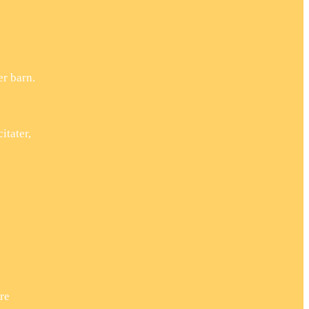
er barn.
itater,
re