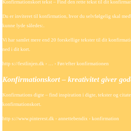
Konfirmationskort tekst – Find den rette tekst til dit konfirm
Du er inviteret til konfirmation, hvor du selvfølgelig skal me
kunne lyde således:.
Vi har samlet mere end 20 forskellige tekster til dit konfirma
ned i dit kort.
http s://festlinjen.dk › … › Før/efter konfirmationen
Konfirmationskort – kreativitet giver go
Konfirmations digte – find inspiration i digte, tekster og cit
konfirmationskort.
http s://www.pinterest.dk › annettebendix › konfirmation