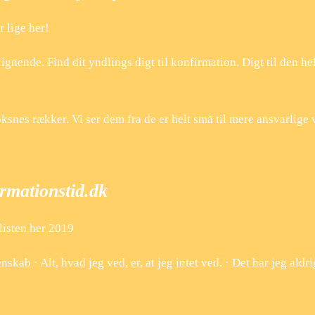
r lige her!
ignende. Find dit yndlings digt til konfirmation. Digt til den he
oksnes rækker. Vi ser dem fra de er helt små til mere ansvarlige
irmationstid.dk
 listen her 2019
kab · Alt, hvad jeg ved, er, at jeg intet ved. · Det har jeg aldri