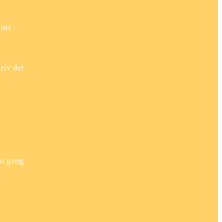
kort
riv det
en gang