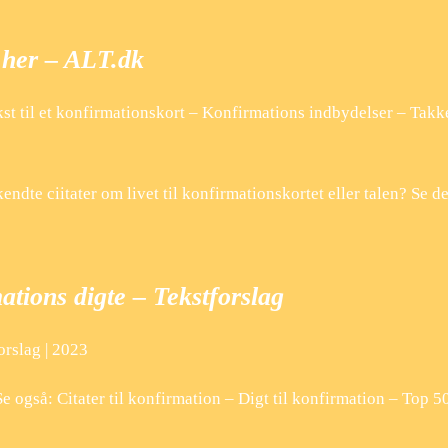
m her – ALT.dk
st til et konfirmationskort – Konfirmations indbydelser – Takk
kendte ciitater om livet til konfirmationskortet eller talen? Se d
ations digte – Tekstforslag
orslag | 2023
e også: Citater til konfirmation – Digt til konfirmation – Top 5