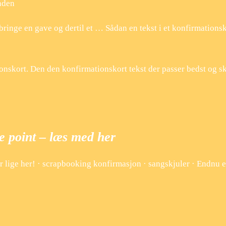
anden
dbringe en gave og dertil et … Sådan en tekst i et konfirmations
tionskort. Den den konfirmationskort tekst der passer bedst og sk
de point – læs med her
ater lige her! · scrapbooking konfirmasjon · sangskjuler · Endnu 