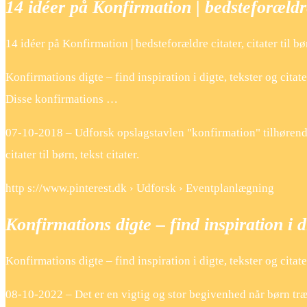
14 idéer på Konfirmation | bedsteforældr
14 idéer på Konfirmation | bedsteforældre citater, citater til bør
Konfirmations digte – find inspiration i digte, tekster og cita
Disse konfirmations …
07-10-2018 – Udforsk opslagstavlen "konfirmation" tilhørende A
citater til børn, tekst citater.
http s://www.pinterest.dk › Udforsk › Eventplanlægning
Konfirmations digte – find inspiration i d
Konfirmations digte – find inspiration i digte, tekster og citater
08-10-2022 – Det er en vigtig og stor begivenhed når børn træd