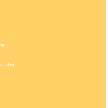
 og
se til en