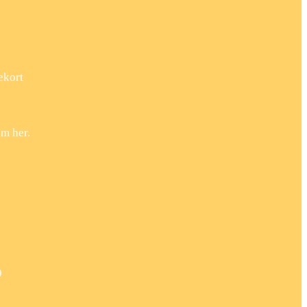
ekort
em her.
0