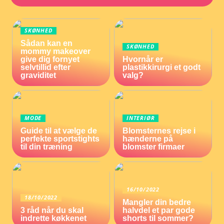
SKØNHED
Sådan kan en
SKØNHED
mommy makeover
give dig fornyet
Hvornår er
selvtillid efter
plastikkirurgi et godt
graviditet
valg?
MODE
INTERIØR
Guide til at vælge de
Blomsternes rejse i
perfekte sportstights
hænderne på
til din træning
blomster firmaer
16/10/2022
18/10/2022
Mangler din bedre
3 råd når du skal
halvdel et par gode
indrette køkkenet
shorts til sommer?