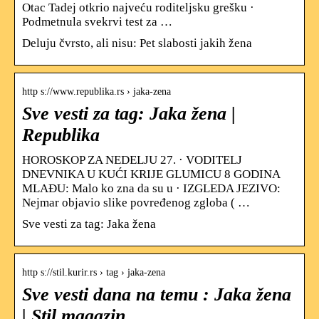
Otac Tadej otkrio najveću roditeljsku grešku ·
Podmetnula svekrvi test za …
Deluju čvrsto, ali nisu: Pet slabosti jakih žena
http s://www.republika.rs › jaka-zena
Sve vesti za tag: Jaka žena |
Republika
HOROSKOP ZA NEDELJU 27. · VODITELJ
DNEVNIKA U KUĆI KRIJE GLUMICU 8 GODINA
MLAĐU: Malo ko zna da su u · IZGLEDA JEZIVO:
Nejmar objavio slike povređenog zgloba ( …
Sve vesti za tag: Jaka žena
http s://stil.kurir.rs › tag › jaka-zena
Sve vesti dana na temu : Jaka žena
| Stil magazin