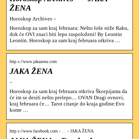
ŽENA
Horoskop Archives –
Horoskop za sam kraj februara: Nešto loše stiže Raku,
dok će OVI znaci biti lepo raspoloženi! By Leontin
Leontin. Horoskop za sam kraj februara otkriva …
http s://www.jakazena.com
JAKA ŽENA
–
Horoskop za sam kraj februara otkriva Škorpijama da
će im se desiti nešto prelepo… OVAN Dragi ovnovi,
kraj februara će… Tarot citanje do kraja godine:Evo
kome …
http s://www.facebook.com › … › JAKA ŽENA