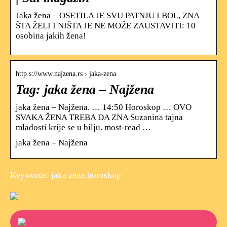
Jaka žena – OSETILA JE SVU PATNJU I BOL, ZNA
ŠTA ŽELI I NIŠTA JE NE MOŽE ZAUSTAVITI: 10
osobina jakih žena!
http s://www.najzena.rs › jaka-zena
Tag: jaka žena – Najžena
jaka žena – Najžena. … 14:50 Horoskop … OVO
SVAKA ŽENA TREBA DA ZNA Suzanina tajna
mladosti krije se u bilju. most-read …
jaka žena – Najžena
Keywords: jaka zena horoskop