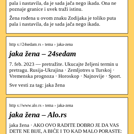
pala i nastavila, da je sada jača nego ikada. Ona ne
poznaje granice i uvek traži istinu.
Žena rođena u ovom znaku Zodijaka je toliko puta
pala i nastavila, da je sada jača nego ikada.
http s://24sedam.rs › tema › jaka-zena
jaka žena – 24sedam
7. feb. 2023 — pretražite. Ukucajte željeni termin u
pretragu. Rusija-Ukrajina · Zemljotres u Turskoj ·
Vremenska prognoza · Horoskop · Najnovije · Sport.
Sve vesti za tag: jaka žena
http s://www.alo.rs › tema › jaka-zena
jaka žena – Alo.rs
jaka žena · AKO OVO RADITE DOBRO JE DA VAS
DETE NE BIJE, A BIĆE I TO KAD MALO PORASTE: