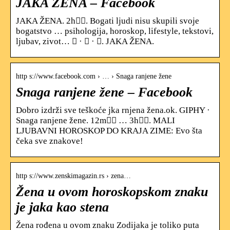
JAKA ŽENA – Facebook
JAKA ŽENA. 2h󰞋󰟠. Bogati ljudi nisu skupili svoje
bogatstvo … psihologija, horoskop, lifestyle, tekstovi,
ljubav, zivot… 󰤥 · 󰤦 · 󰤧. JAKA ŽENA.
http s://www.facebook.com › … › Snaga ranjene žene
Snaga ranjene žene – Facebook
Dobro izdrži sve teškoće jka rnjena žena.ok. GIPHY ·
Snaga ranjene žene. 12m󰞋󰟠 … 3h󰞋󰟠. MALI
LJUBAVNI HOROSKOP DO KRAJA ZIME: Evo šta
čeka sve znakove!
http s://www.zenskimagazin.rs › zena…
Žena u ovom horoskopskom znaku
je jaka kao stena
Žena rođena u ovom znaku Zodijaka je toliko puta