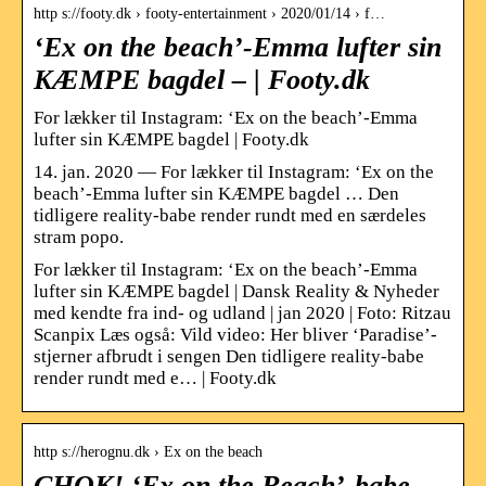
http s://footy.dk › footy-entertainment › 2020/01/14 › f…
‘Ex on the beach’-Emma lufter sin
KÆMPE bagdel – | Footy.dk
For lækker til Instagram: ‘Ex on the beach’-Emma
lufter sin KÆMPE bagdel | Footy.dk
14. jan. 2020 — For lækker til Instagram: ‘Ex on the
beach’-Emma lufter sin KÆMPE bagdel … Den
tidligere reality-babe render rundt med en særdeles
stram popo.
For lækker til Instagram: ‘Ex on the beach’-Emma
lufter sin KÆMPE bagdel | Dansk Reality & Nyheder
med kendte fra ind- og udland | jan 2020 | Foto: Ritzau
Scanpix Læs også: Vild video: Her bliver ‘Paradise’-
stjerner afbrudt i sengen Den tidligere reality-babe
render rundt med e… | Footy.dk
http s://herognu.dk › Ex on the beach
CHOK! ‘Ex on the Beach’-babe