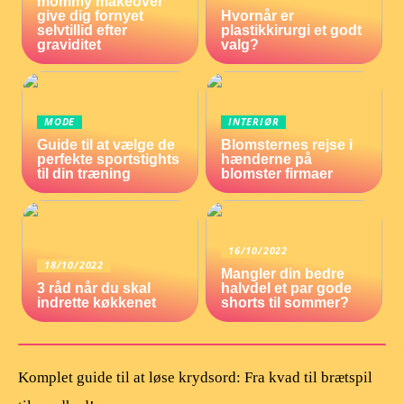
mommy makeover
give dig fornyet
Hvornår er
selvtillid efter
plastikkirurgi et godt
graviditet
valg?
MODE
INTERIØR
Guide til at vælge de
Blomsternes rejse i
perfekte sportstights
hænderne på
til din træning
blomster firmaer
16/10/2022
18/10/2022
Mangler din bedre
3 råd når du skal
halvdel et par gode
indrette køkkenet
shorts til sommer?
Komplet guide til at løse krydsord: Fra kvad til brætspil