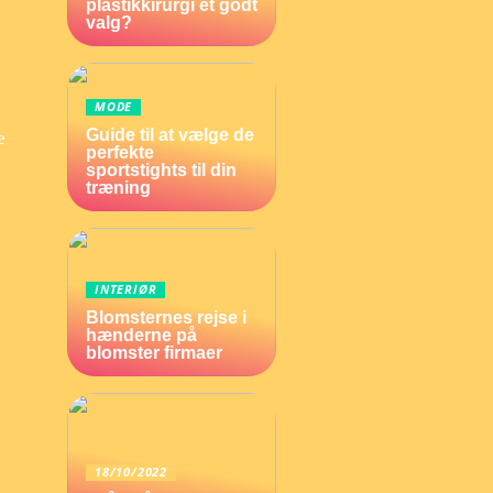
plastikkirurgi et godt
valg?
MODE
Guide til at vælge de
e
perfekte
sportstights til din
træning
INTERIØR
Blomsternes rejse i
hænderne på
blomster firmaer
18/10/2022