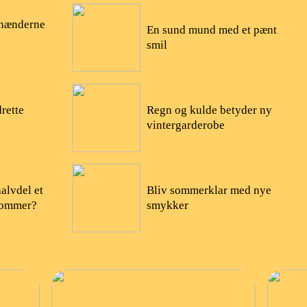
16/09/2022
 hænderne
En sund mund med et pænt
smil
17/08/2022
drette
Regn og kulde betyder ny
vintergarderobe
14/08/2022
alvdel et
Bliv sommerklar med nye
 sommer?
smykker