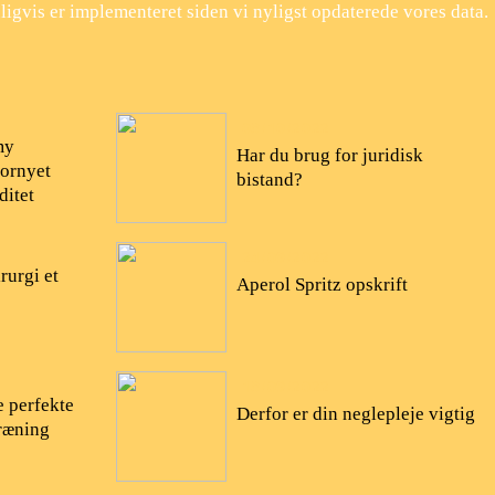
ligvis er implementeret siden vi nyligst opdaterede vores data.
08/10/2022
my
Har du brug for juridisk
fornyet
bistand?
ditet
24/09/2022
rurgi et
Aperol Spritz opskrift
18/09/2022
e perfekte
Derfor er din neglepleje vigtig
træning