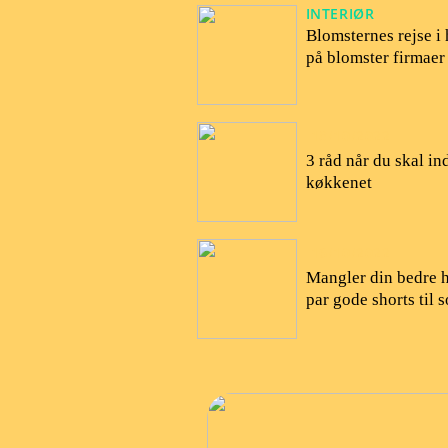
INTERIØR
Blomsternes rejse i
på blomster firmaer
18/10/2022
3 råd når du skal in
køkkenet
16/10/2022
Mangler din bedre h
par gode shorts til