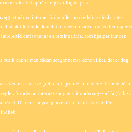
an er sikret at opnå den prisbilligste pris.
agt, at når en internet forhandler markedsfører bedst i test
ealistisk tiltalende, kan det tit være en varsel om en bedrageris
er imidlertid omfavnet af en retningslinje, som hjælper kunden
et butik kunne man sådan set gennemse dens vilkår, det er dog
butikken er e-mærke godkendt, grundet at det er et billede på at
 regler, foruden at internet shoppen tit undersøges af fagfolk s
mrådet. Dette er en god genvej til bistand, hvis du får
 indkøb.