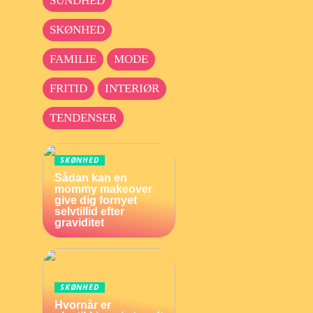
SUNDHED
SKØNHED
FAMILIE
MODE
FRITID
INTERIØR
TENDENSER
SKØNHED
Sådan kan en
mommy makeover
give dig fornyet
selvtillid efter
graviditet
SKØNHED
Hvornår er