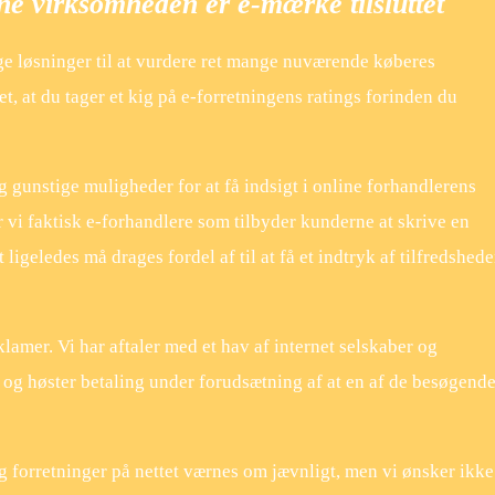
ne virksomheden er e-mærke tilsluttet
lige løsninger til at vurdere ret mange nuværende køberes
t, at du tager et kig på e-forretningens ratings forinden du
g gunstige muligheder for at få indsigt i online forhandlerens
vi faktisk e-forhandlere som tilbyder kunderne at skrive en
 ligeledes må drages fordel af til at få et indtryk af tilfredshed
lamer. Vi har aftaler med et hav af internet selskaber og
og høster betaling under forudsætning af at en af de besøgend
 forretninger på nettet værnes om jævnligt, men vi ønsker ikke