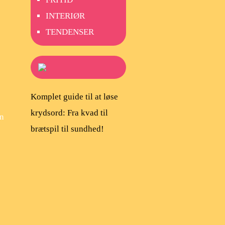
INTERIØR
TENDENSER
Komplet guide til at løse
krydsord: Fra kvad til
en
brætspil til sundhed!
e