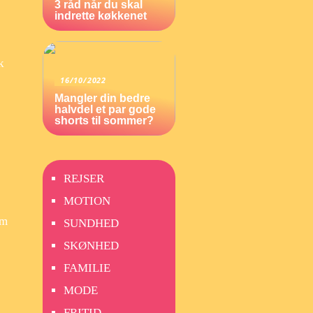
3 råd når du skal
indrette køkkenet
k
16/10/2022
Mangler din bedre
halvdel et par gode
shorts til sommer?
REJSER
MOTION
om
SUNDHED
SKØNHED
FAMILIE
MODE
FRITID