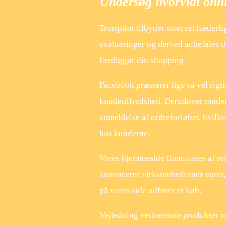
Undersøg hvorvidt onli
Trustpilot tilbyder stort set hæder
evalueringer og derved anbefales de
færdiggør din shopping.
Facebook præsterer lige så vel rigti
kundetilfredshed. Derudover møder 
anmeldelse af ordreforløbet, hvilket
hos kunderne.
Vores hjemmeside finansieres af rek
annoncerer virksomhedernes varer, 
på vores side udfører et køb.
Vejledning vedrørende produkter og