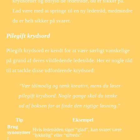
krydsordet og udfyld de ledetråde, du er sikker på.
Lad være med at springe til en ny ledetråd, medmindre
du er helt sikker på svaret.
Pilegift krydsord
Pilegift krydsord er kendt for at være særligt vanskelige
på grund af deres vildledende ledetråde. Her er nogle råd
til at tackle disse udfordrende krydsord:
“Vær tålmodig og tænk kreativt, mens du løser
pilegift krydsord. Nogle gange skal du tænke
ud af boksen for at finde den rigtige løsning.”
Tip
Eksempel
Brug
Hvis ledetråden siger “glad”, kan svaret være
synonymer
“lykkelig” eller “tilfreds”.
: