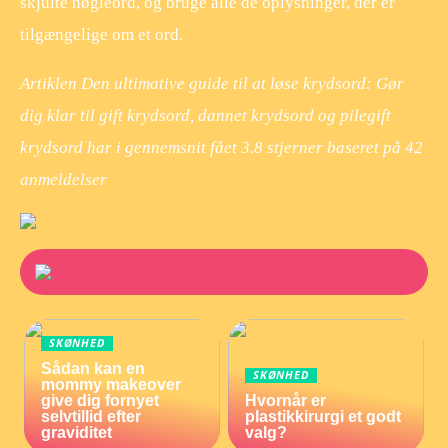
skjulte nøgleord, og bruge alle de oplysninger, der er
tilgængelige om et ord.
Artiklen Den ultimative guide til at løse krydsord: Gør
dig klar til gift krydsord, dannet krydsord og pilegift
krydsord har i gennemsnit fået
3.8
stjerner baseret på
42
anmeldelser
SKØNHED
Sådan kan en
SKØNHED
mommy makeover
give dig fornyet
Hvornår er
selvtillid efter
plastikkirurgi et godt
graviditet
valg?