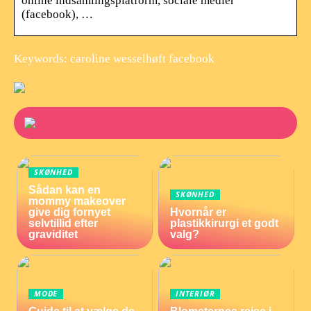
online indsamlingsplatform, sociale medier
(facebook), …
Keywords: caroline wesselhøft facebook
SKØNHED
Sådan kan en
SKØNHED
mommy makeover
give dig fornyet
Hvornår er
selvtillid efter
plastikkirurgi et godt
graviditet
valg?
MODE
INTERIØR