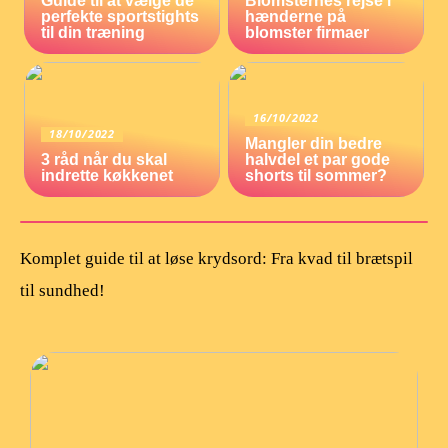
Guide til at vælge de
Blomsternes rejse i
perfekte sportstights
hænderne på
til din træning
blomster firmaer
16/10/2022
18/10/2022
Mangler din bedre
3 råd når du skal
halvdel et par gode
indrette køkkenet
shorts til sommer?
Komplet guide til at løse krydsord: Fra kvad til brætspil
til sundhed!